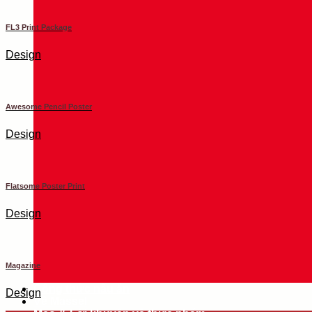
FL3 Print Package
Design
Awesome Pencil Poster
Design
Flatsome Poster Print
Design
Magazine
Công thức nấu ăn
Design
Về Massel