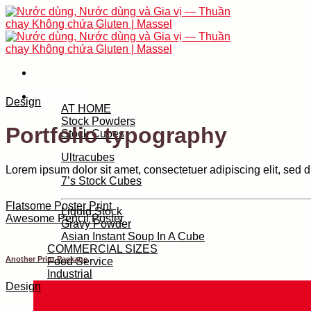
Skip
to
content
Sản phẩm
Design
AT HOME
Stock Powders
Portfolio typography
Stock Cubes
Ultracubes
Lorem ipsum dolor sit amet, consectetuer adipiscing elit, sed
7’s Stock Cubes
Flatsome Poster Print
Liquid Stock
Awesome Pencil Poster
Gravy Powder
Asian Instant Soup In A Cube
COMMERCIAL SIZES
Another Print Package
Food Service
Industrial
Design