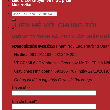
Mẹo & Lời khuyên về thực phẩm
Mua ở đâu
Search
for:
LIÊN HỆ VỚI CHÚNG TÔI
0
CÔNG TY TNHH ĐẦU TƯ XUẤT NHẬP KH
Cart
No products in the cart.
Địa chỉ:
Số 87A đường Phạm Ngũ Lão, Phường Quang 
Hotline:
0812911188 - 0818494222
VPGD:
ML6-17 Vinhomes Greenbay Mễ Trì, TP Hà Nội
Giấy phép kinh doanh: 0901064707, ngày 22/10/2019
Chúng tôi rất mong nhận được hồi âm từ bạn!
Họ và tên*
Địa chỉ Email*