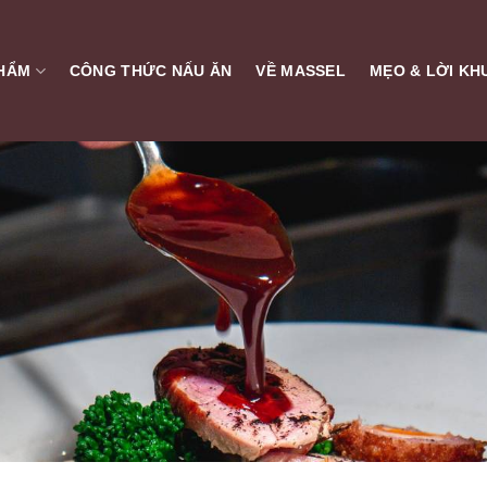
HẨM
CÔNG THỨC NẤU ĂN
VỀ MASSEL
MẸO & LỜI KH