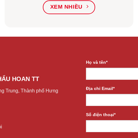
XEM NHIỀU
Họ và tên*
HẨU HOAN TT
Địa chỉ Email*
g Trung, Thành phố Hưng
Số điện thoại*
i